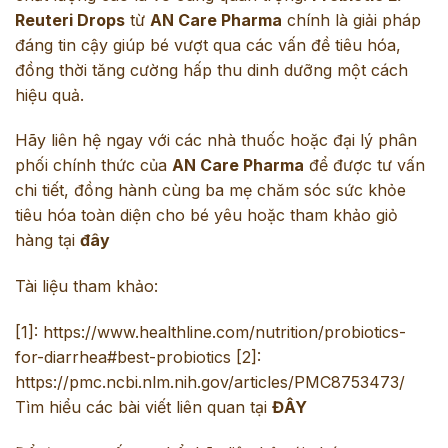
Reuteri Drops
từ
AN Care Pharma
chính là giải pháp
đáng tin cậy giúp bé vượt qua các vấn đề tiêu hóa,
đồng thời tăng cường hấp thu dinh dưỡng một cách
hiệu quả.
Hãy liên hệ ngay với các nhà thuốc hoặc đại lý phân
phối chính thức của
AN Care Pharma
để được tư vấn
chi tiết, đồng hành cùng ba mẹ chăm sóc sức khỏe
tiêu hóa toàn diện cho bé yêu hoặc tham khảo giỏ
hàng tại
đây
Tài liệu tham khảo:
[1]: https://www.healthline.com/nutrition/probiotics-
for-diarrhea#best-probiotics
[2]:
https://pmc.ncbi.nlm.nih.gov/articles/PMC8753473/
Tìm hiểu các bài viết liên quan tại
ĐÂY