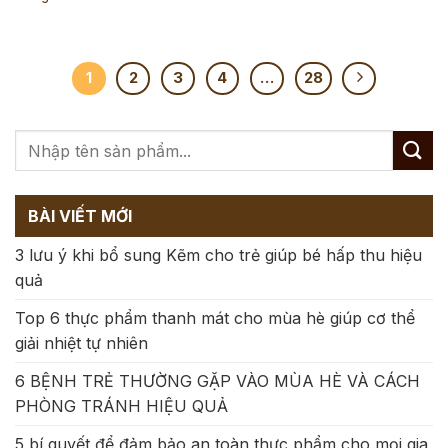
1
2
3
4
…
28
BÀI VIẾT MỚI
3 lưu ý khi bổ sung Kẽm cho trẻ giúp bé hấp thu hiệu
quả
Top 6 thực phẩm thanh mát cho mùa hè giúp cơ thể
giải nhiệt tự nhiên
6 BỆNH TRẺ THƯỜNG GẶP VÀO MÙA HÈ VÀ CÁCH
PHÒNG TRÁNH HIỆU QUẢ
5 bí quyết để đảm bảo an toàn thực phẩm cho mọi gia