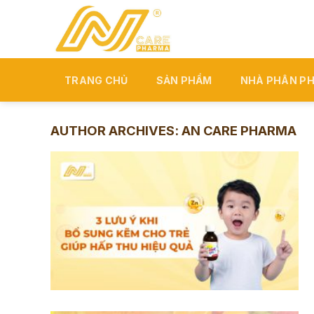
Skip
to
content
TRANG CHỦ
SẢN PHẨM
NHÀ PHÂN PH
AUTHOR ARCHIVES:
AN CARE PHARMA