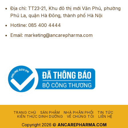
Địa chỉ: TT23-21, Khu đô thị mới Văn Phú, phường
Phú La, quận Hà Đông, thành phố Hà Nội
Hotline: 085 400 4444
Email: marketing@ancarepharma.com
TRANG CHỦ
SẢN PHẨM
NHÀ PHÂN PHỐI
TIN TỨC
KIẾN THỨC DINH DƯỠNG
VỀ CHÚNG TÔI
LIÊN HỆ
Copyright 2026 ©
ANCAREPHARMA.COM