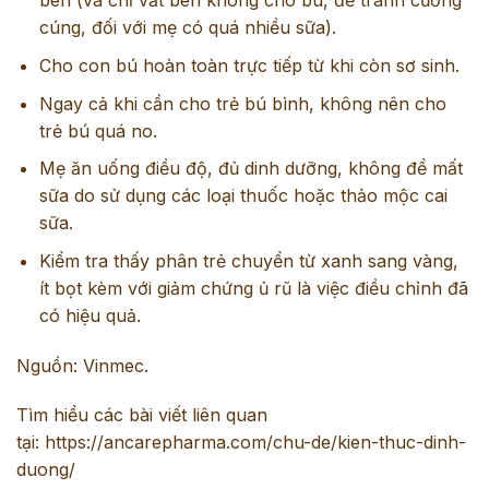
bên (và chỉ vắt bên không cho bú, để tránh cương
cúng, đối với mẹ có quá nhiều sữa).
Cho con bú hoàn toàn trực tiếp từ khi còn sơ sinh.
Ngay cả khi cần cho trẻ bú bình, không nên cho
trẻ bú quá no.
Mẹ ăn uống điều độ, đủ dinh dưỡng, không để mất
sữa do sử dụng các loại thuốc hoặc thảo mộc cai
sữa.
Kiểm tra thấy phân trẻ chuyển từ xanh sang vàng,
ít bọt kèm với giảm chứng ủ rũ là việc điều chỉnh đã
có hiệu quả.
Nguồn: Vinmec.
Tìm hiểu các bài viết liên quan
tại:
https://ancarepharma.com/chu-de/kien-thuc-dinh-
duong/