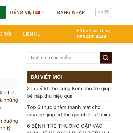
TIẾNG VIỆT
ĐĂNG NHẬP
0
₫
Hỗ trợ khách hàng
G TÔI
LIÊN HỆ
085 400 4444
BÀI VIẾT MỚI
3 lưu ý khi bổ sung Kẽm cho trẻ giúp
ặc biệt
bé hấp thu hiệu quả
là những
Top 6 thực phẩm thanh mát cho
n.
mùa hè giúp cơ thể giải nhiệt tự nhiên
nh dưỡng
6 BỆNH TRẺ THƯỜNG GẶP VÀO
h lý.