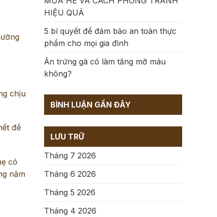
MÙA HÈ VÀ CÁCH PHÒNG TRÁNH
HIỆU QUẢ
5 bí quyết để đảm bảo an toàn thực
thường
phẩm cho mọi gia đình
Ăn trứng gà có làm tăng mỡ máu
không?
ng chịu
BÌNH LUẬN GẦN ĐÂY
hết để
LƯU TRỮ
Tháng 7 2026
mẹ có
Tháng 6 2026
ững năm
Tháng 5 2026
Tháng 4 2026