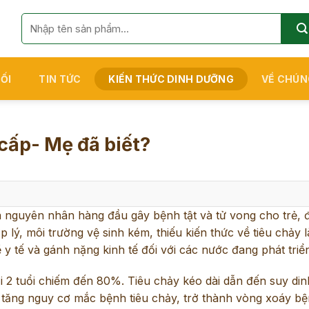
Tìm
kiếm:
ỐI
TIN TỨC
KIẾN THỨC DINH DƯỠNG
VỀ CHÚN
 cấp- Mẹ đã biết?
à nguyên nhân hàng đầu gây bệnh tật và tử vong cho trẻ, đ
 lý, môi trường vệ sinh kém, thiếu kiến thức về tiêu chảy 
y tế và gánh nặng kinh tế đối với các nước đang phát triể
ới 2 tuổi chiếm đến 80%. Tiêu chảy kéo dài dẫn đến suy di
m tăng nguy cơ mắc bệnh tiêu chảy, trở thành vòng xoáy bện