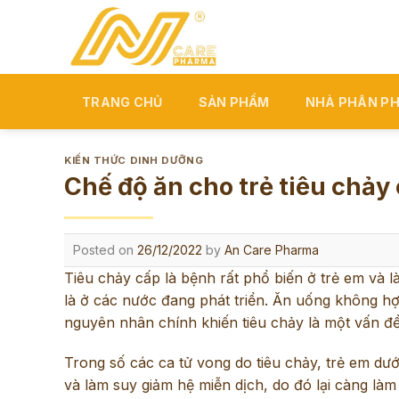
Skip
to
content
TRANG CHỦ
SẢN PHẨM
NHÀ PHÂN PH
KIẾN THỨC DINH DƯỠNG
Chế độ ăn cho trẻ tiêu chảy
Posted on
26/12/2022
by
An Care Pharma
Tiêu chảy cấp là bệnh rất phổ biến ở trẻ em và l
là ở các nước đang phát triển. Ăn uống không hợp
nguyên nhân chính khiến tiêu chảy là một vấn đề 
Trong số các ca tử vong do tiêu chảy, trẻ em dư
và làm suy giảm hệ miễn dịch, do đó lại càng là