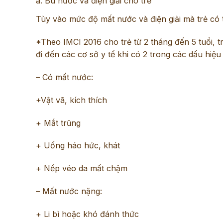
a. Bù nước và điện giải cho trẻ
Tùy vào mức độ mất nước và điện giải mà trẻ có t
*Theo IMCI 2016 cho trẻ từ 2 tháng đến 5 tuổi, t
đi đến các cơ sở y tế khi có 2 trong các dấu hiệ
– Có mất nước:
+Vật vã, kích thích
+ Mắt trũng
+ Uống háo hức, khát
+ Nếp véo da mất chậm
– Mất nước nặng:
+ Li bì hoặc khó đánh thức