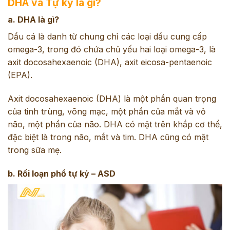
DHA và Tự kỷ là gì?
a. DHA là gì?
Dầu cá là danh từ chung chỉ các loại dầu cung cấp
omega-3, trong đó chứa chủ yếu hai loại omega-3, là
axit docosahexaenoic (DHA), axit eicosa-pentaenoic
(EPA).
Axit docosahexaenoic (DHA) là một phần quan trọng
của tinh trùng, võng mạc, một phần của mắt và vỏ
não, một phần của não. DHA có mặt trên khắp cơ thể,
đặc biệt là trong não, mắt và tim. DHA cũng có mặt
trong sữa mẹ.
b. Rối loạn phổ tự kỷ – ASD