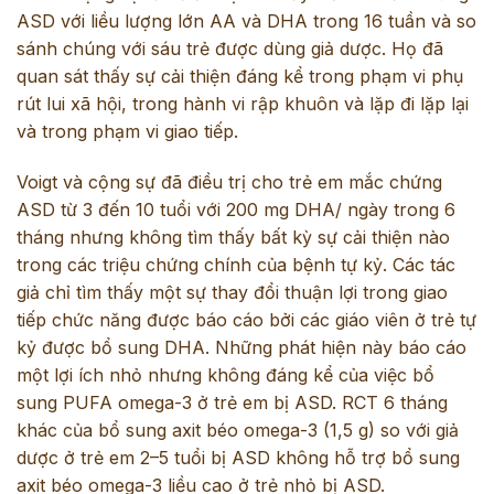
ASD với liều lượng lớn AA và DHA trong 16 tuần và so
sánh chúng với sáu trẻ được dùng giả dược. Họ đã
quan sát thấy sự cải thiện đáng kể trong phạm vi phụ
rút lui xã hội, trong hành vi rập khuôn và lặp đi lặp lại
và trong phạm vi giao tiếp.
Voigt và cộng sự đã điều trị cho trẻ em mắc chứng
ASD từ 3 đến 10 tuổi với 200 mg DHA/ ngày trong 6
tháng nhưng không tìm thấy bất kỳ sự cải thiện nào
trong các triệu chứng chính của bệnh tự kỷ. Các tác
giả chỉ tìm thấy một sự thay đổi thuận lợi trong giao
tiếp chức năng được báo cáo bởi các giáo viên ở trẻ tự
kỷ được bổ sung DHA. Những phát hiện này báo cáo
một lợi ích nhỏ nhưng không đáng kể của việc bổ
sung PUFA omega-3 ở trẻ em bị ASD. RCT 6 tháng
khác của bổ sung axit béo omega-3 (1,5 g) so với giả
dược ở trẻ em 2–5 tuổi bị ASD không hỗ trợ bổ sung
axit béo omega-3 liều cao ở trẻ nhỏ bị ASD.