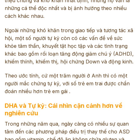
triệu chứng và khó khăn nhất định, nhưng họ vẫn là
những cá thể độc nhất và bị ảnh hưởng theo nhiều
cách khác nhau.
Ngoài những khó khăn trong giao tiếp và tương tác xã
hội, một số người tự kỷ còn có các vấn đề về sức
khỏe tâm thần, khuyết tật học tập và các tình trạng
khác bao gồm rối loạn tăng động giảm chú ý (ADHD),
khiếm thính, khiếm thị, hội chứng Down và động kinh.
Theo ước tính, cứ một trăm người ở Anh thì có một
người mắc chứng tự kỷ, với số trẻ em trai được chẩn
đoán nhiều hơn trẻ em gái .
DHA và Tự kỷ: Cái nhìn cận cảnh hơn về
nghiên cứu
Trong những năm qua, ngày càng có nhiều sự quan
tâm đến các phương pháp điều trị thay thế cho ASD
bao gồm vitamin, chế độ ăn không chứa gluten và