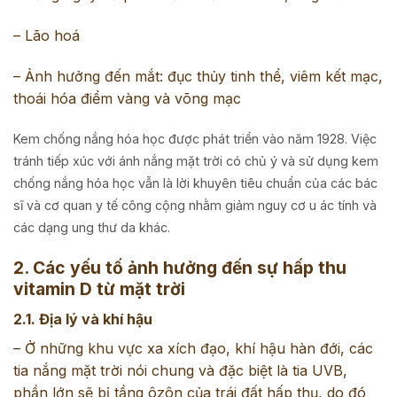
– Lão hoá
– Ảnh hưởng đến mắt: đục thủy tinh thể, viêm kết mạc,
thoái hóa điểm vàng và võng mạc
Kem chống nắng hóa học được phát triển vào năm 1928. Việc
tránh tiếp xúc với ánh nắng mặt trời có chủ ý và sử dụng kem
chống nắng hóa học vẫn là lời khuyên tiêu chuẩn của các bác
sĩ và cơ quan y tế công cộng nhằm giảm nguy cơ u ác tính và
các dạng ung thư da khác.
2. Các yếu tố ảnh hưởng đến sự hấp thu
vitamin D từ mặt trời
2.1. Địa lý và khí hậu
– Ở những khu vực xa xích đạo, khí hậu hàn đới, các
tia nắng mặt trời nói chung và đặc biệt là tia UVB,
phần lớn sẽ bị tầng ôzôn của trái đất hấp thụ, do đó