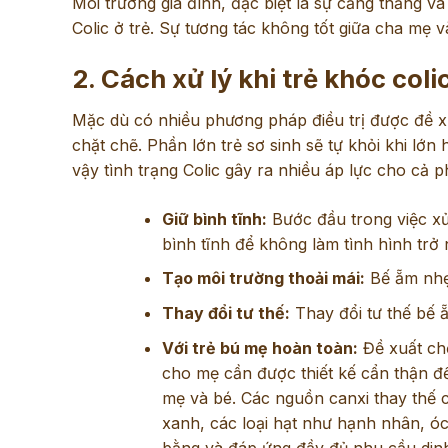
Môi trường gia đình, đặc biệt là sự căng thẳng v
Colic ở trẻ. Sự tương tác không tốt giữa cha mẹ 
2. Cách xử lý khi trẻ khóc coli
Mặc dù có nhiều phương pháp điều trị được đề x
chặt chẽ. Phần lớn trẻ sơ sinh sẽ tự khỏi khi l
vậy tình trạng Colic gây ra nhiều áp lực cho cả 
Giữ bình tĩnh:
Bước đầu trong việc xử 
bình tĩnh để không làm tình hình trở 
Tạo môi trường thoải mái:
Bế ẵm nhẹ
Thay đổi tư thế:
Thay đổi tư thế bế 
Với trẻ bú mẹ hoàn toàn:
Đề xuất ch
cho mẹ cần được thiết kế cẩn thận đ
mẹ và bé. Các nguồn canxi thay thế c
xanh, các loại hạt như hạnh nhân, 
bằng và đáp ứng đầy đủ nhu cầu dinh