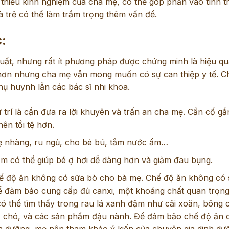
à thiếu kinh nghiệm của cha mẹ, có thể góp phần vào tình t
và trẻ có thể làm trầm trọng thêm vấn đề.
c:
uất, nhưng rất ít phương pháp được chứng minh là hiệu qu
ớn hơn nhưng cha mẹ vẫn mong muốn có sự can thiệp y tế. Ch
phụ huynh lẫn các bác sĩ nhi khoa.
trí là cần đưa ra lời khuyên và trấn an cha mẹ. Cần cố gắ
nên tồi tệ hơn.
 nhàng, ru ngủ, cho bé bú, tắm nước ấm…
ẵm có thể giúp bé ợ hơi dễ dàng hơn và giảm đau bụng.
ế độ ăn không có sữa bò cho bà mẹ. Chế độ ăn không có 
ể đảm bảo cung cấp đủ canxi, một khoáng chất quan trọn
ó thể tìm thấy trong rau lá xanh đậm như cải xoăn, bông c
óc chó, và các sản phẩm đậu nành. Để đảm bảo chế độ ăn 
 dưỡng, mẹ nên tham khảo ý kiến của chuyên gia dinh dư