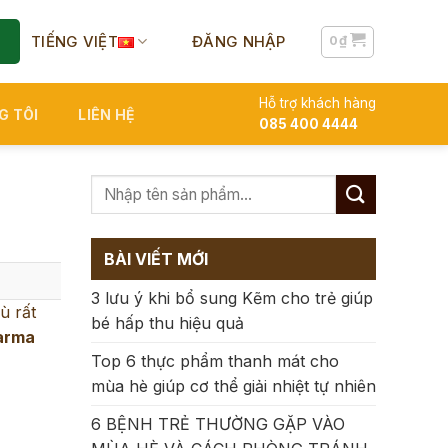
TIẾNG VIỆT
ĐĂNG NHẬP
0
₫
Hỗ trợ khách hàng
G TÔI
LIÊN HỆ
085 400 4444
BÀI VIẾT MỚI
3 lưu ý khi bổ sung Kẽm cho trẻ giúp
ù rất
bé hấp thu hiệu quả
arma
Top 6 thực phẩm thanh mát cho
mùa hè giúp cơ thể giải nhiệt tự nhiên
6 BỆNH TRẺ THƯỜNG GẶP VÀO