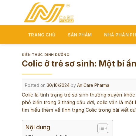
Skip
to
content
TRANG CHỦ
SẢN PHẨM
NHÀ PHÂN PH
KIẾN THỨC DINH DƯỠNG
Colic ở trẻ sơ sinh: Một bí ẩn
Posted on
30/10/2024
by
An Care Pharma
Colic là tình trạng trẻ sơ sinh thường xuyên khóc 
phổ biến trong 3 tháng đầu đời, colic vẫn là một
tìm hiểu thêm về tình trạng Colic
trong bài viết dư
Nội dung