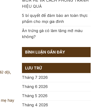
MÙA HÈ VÀ CÁCH PHÒNG TRÁNH
HIỆU QUẢ
5 bí quyết để đảm bảo an toàn thực
phẩm cho mọi gia đình
Ăn trứng gà có làm tăng mỡ máu
không?
BÌNH LUẬN GẦN ĐÂY
LƯU TRỮ
ữ dội,
Tháng 7 2026
Tháng 6 2026
Tháng 5 2026
a mẹ hay
Tháng 4 2026