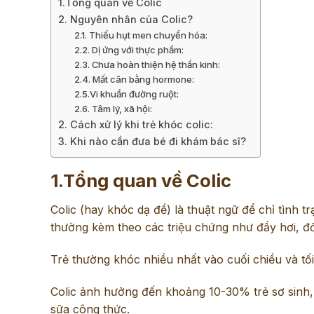
1.Tổng quan về Colic
2. Nguyên nhân của Colic?
2.1. Thiếu hụt men chuyển hóa:
2.2. Dị ứng với thực phẩm:
2.3. Chưa hoàn thiện hệ thần kinh:
2.4. Mất cân bằng hormone:
2.5.Vi khuẩn đường ruột:
2.6. Tâm lý, xã hội:
2. Cách xử lý khi trẻ khóc colic:
3. Khi nào cần đưa bé đi khám bác sĩ?
1.Tổng quan về Colic
Colic (hay khóc dạ đề) là thuật ngữ để chỉ tình
thường kèm theo các triệu chứng như đầy hơi, đỏ
Trẻ thường khóc nhiều nhất vào cuối chiều và tối,
Colic ảnh hưởng đến khoảng 10-30% trẻ sơ sinh,
sữa công thức.