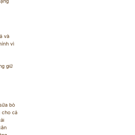
rạng
ả và
ính vì
ng giữ
sữa bò
g cho cả
ải
cân
ỡng.