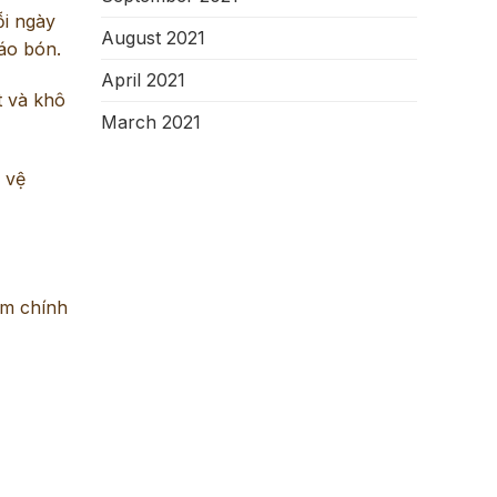
ỗi ngày
August 2021
áo bón.
April 2021
t và khô
March 2021
i vệ
óm chính