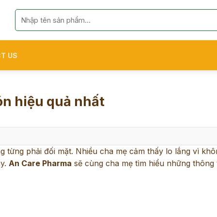
Search
for:
T US
ón hiệu quả nhất
 từng phải đối mặt. Nhiều cha mẹ cảm thấy lo lắng vì khô
ày.
An Care Pharma
sẽ cùng cha mẹ tìm hiểu những thông 