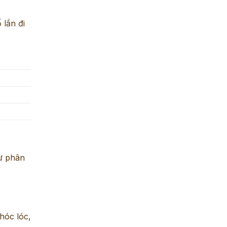
 lần đi
hư phân
hóc lóc,