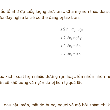
 yếu tố như độ tuổi, lượng thức ăn… Cha mẹ nên theo dõi số
ới đây nghĩa là trẻ có thể đang bị táo bón.
Số lần đại tiện
< 2 lần/ ngày
< 3 lần/ tuần
< 2 lần/ tuần
 xúc xích, xuất hiện nhiều đường rạn hoặc lổn nhổn nhỏ n
ân sẽ khô cứng và ngắn do bị tích tụ quá lâu.
ều, đau hậu môn, mặt đỏ bừng, người vã mồ hôi, thậm chí k