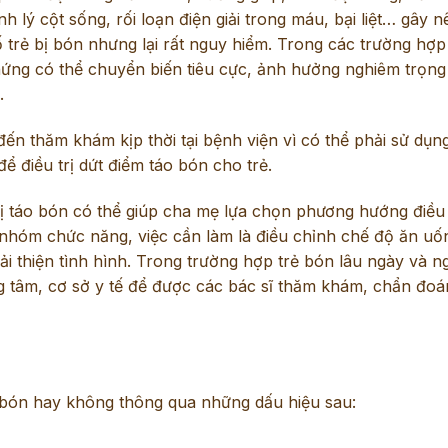
lý cột sống, rối loạn điện giải trong máu, bại liệt… gây n
trẻ bị bón nhưng lại rất nguy hiểm. Trong các trường hợp
hứng có thể chuyển biến tiêu cực, ảnh hưởng nghiêm trọng
.
ến thăm khám kịp thời tại bệnh viện vì có thể phải sử dụn
để điều trị dứt điểm táo bón cho trẻ.
ị táo bón có thể giúp cha mẹ lựa chọn phương hướng điều 
hóm chức năng, việc cần làm là điều chỉnh chế độ ăn uốn
ải thiện tình hình. Trong trường hợp trẻ bón lâu ngày và n
g tâm, cơ sở y tế để được các bác sĩ thăm khám, chẩn đoá
ị bón hay không thông qua những dấu hiệu sau: