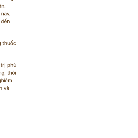
ên.
 này,
 đến
g thuốc
trị phù
g, thói
ghiêm
n và