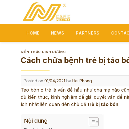
Skip
to
content
HOME
NEWS
PARTNERS
CONTAC
KIẾN THỨC DINH DƯỠNG
Cách chữa bệnh trẻ bị táo b
Posted on
01/04/2021
by
Hai Phong
Táo bón ở trẻ là vấn đề hầu như cha mẹ nào cũng
đủ kiến thức, kinh nghiệm để giải quyết vấn đề n
ích nhất liên quan đến chủ đề
trẻ bị táo bón
.
Nội dung