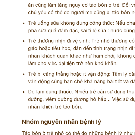
ăn cũng làm tăng nguy cơ táo bón ở trẻ. Đối 
chủ yếu có thể do người mẹ cũng bị táo bón 
Trẻ uống sữa không đúng công thức: Nếu cha 
pha sữa quá đậm đặc, sai tỉ lệ sữa : nước cũng 
Trẻ thường nhịn đi vệ sinh: Trẻ nhỏ thường có 
giáo hoặc tiểu học, dẫn đến tình trạng nhịn đi
nhân khách quan khác như ham chơi, không qu
làm cho việc đại tiện trở nên khó khăn.
Trẻ bị căng thẳng hoặc ít vận động: Tâm lý căn
vận động cũng hạn chế khả năng bài tiết và đà
Do lạm dụng thuốc: Nhiều trẻ cần sử dụng thu
dưỡng, viêm đường đường hô hấp… Việc sử dụng
nhân khiến trẻ táo bón.
Nhóm nguyên nhân bệnh lý
Táo bón ở trẻ nhỏ có thể do những bệnh lý như p