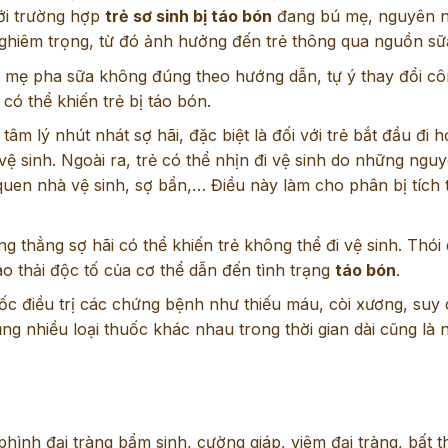
với trường hợp
trẻ sơ sinh bị táo bón
đang bú mẹ, nguyên 
nghiêm trọng, từ đó ảnh hưởng đến trẻ thông qua nguồn sữ
mẹ pha sữa không đúng theo hướng dẫn, tự ý thay đổi cô
có thể khiến trẻ bị táo bón.
tâm lý nhút nhát sợ hãi, đặc biệt là đối với trẻ bắt đầu đi 
 vệ sinh. Ngoài ra, trẻ có thể nhịn đi vệ sinh do những ngu
en nhà vệ sinh, sợ bẩn,… Điều này làm cho phân bị tích 
g thẳng sợ hãi có thể khiến trẻ không thể đi vệ sinh. Thói 
o thải độc tố của cơ thể dẫn đến tình trạng
táo bón
.
ốc điều trị các chứng bệnh như thiếu máu, còi xương, suy 
 nhiều loại thuốc khác nhau trong thời gian dài cũng là
hình đại tràng bẩm sinh, cường giáp, viêm đại tràng, bất 