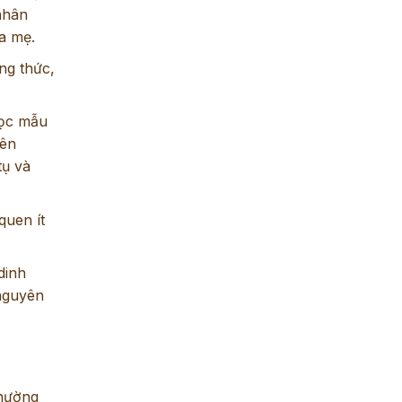
nhân
a mẹ.
ng thức,
học mẫu
yên
tụ và
quen ít
dinh
 nguyên
thường