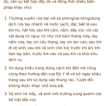
đủ, cần sự kết hợp đầy đủ và đồng thời nhiều biện
pháp khác như:
Thường xuyên rửa tay với xà phòng/xà bông/dung
dịch rửa tay nhanh và nước sạch, đặc biệt là sau
khi ho, hắt hơi; sau khi cầm, nắm, tiếp xúc với các
vật dụng có nguy cơ như nút bấm thang máy, tay
nắm cửa, tay vịn cầu thang, tay vịn lan can; sau khi
đi vệ sinh; sau khi vệ sinh cho trẻ; trước khi ăn; khi
bàn tay bẩn, trước khi vào và sau khi ra khỏi khu
dịch vụ.
Sử dụng khẩu trang đúng cách khi đến nơi công
cộng theo hướng dẫn của Bộ Y tế và bỏ ngay khẩu
trang sau khi sử dụng vào thùng rác. Tuyệt đối
không được khạc nhổ bừa bãi.
Vệ sinh hô hấp, vệ sinh môi trường xung quanh các
bề mặt tiếp xúc.