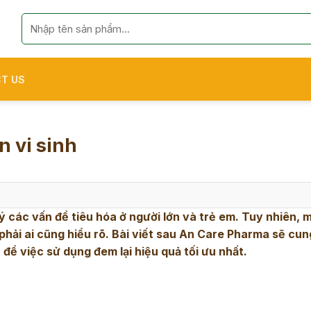
Search
for:
T US
 vi sinh
 các vấn đề tiêu hóa ở người lớn và trẻ em. Tuy nhiên, m
hải ai cũng hiểu rõ. Bài viết sau
An Care Pharma
sẽ cun
để việc sử dụng đem lại hiệu quả tối ưu nhất.