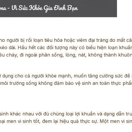
o người bị rối loạn tiêu hóa hoặc viêm đại tràng do mất c
 kéo dài. Hầu hết các đối tượng này có biểu hiện loạn khu
iêu chảy, đi ngoài phân sống, lỏng, nát, không thành khuô
 sử dụng cho cả người khỏe mạnh, muốn tăng cường sức đề
n môi trường sống không đảm bảo vệ sinh an toàn thực ph
 sinh khác nhau với đủ chủng loại lợi khuẩn và dạng dẫn tr
ại men vi sinh tốt, đem lại hiệu quả thực sự. Một men vi sin