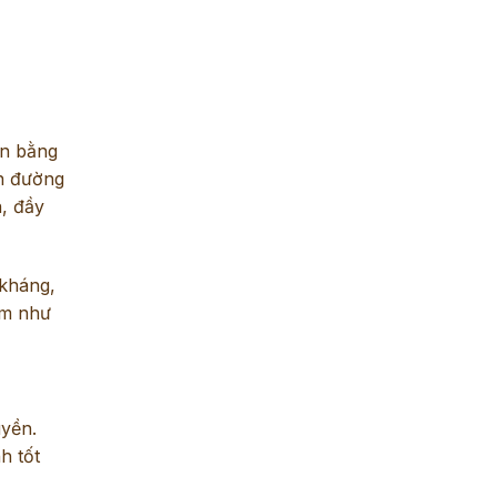
ân bằng
ẩn đường
n, đầy
 kháng,
ẩm như
uyền.
h tốt