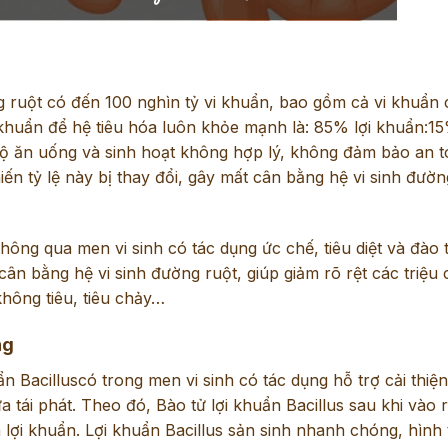
 ruột có đến 100 nghìn tỷ vi khuẩn, bao gồm cả vi khuẩn c
i khuẩn để hệ tiêu hóa luôn khỏe mạnh là: 85% lợi khuẩn:1
ộ ăn uống và sinh hoạt không hợp lý, không đảm bảo an 
n tỷ lệ này bị thay đổi, gây mất cân bằng hệ vi sinh đườn
thông qua men vi sinh có tác dụng ức chế, tiêu diệt và đào t
cân bằng hệ vi sinh đường ruột, giúp giảm rõ rệt các triệu
không tiêu, tiêu chảy…
ng
ẩn Bacilluscó trong men vi sinh có tác dụng hỗ trợ cải thiệ
 tái phát. Theo đó, Bào tử lợi khuẩn Bacillus sau khi vào r
 lợi khuẩn. Lợi khuẩn Bacillus sản sinh nhanh chóng, hình