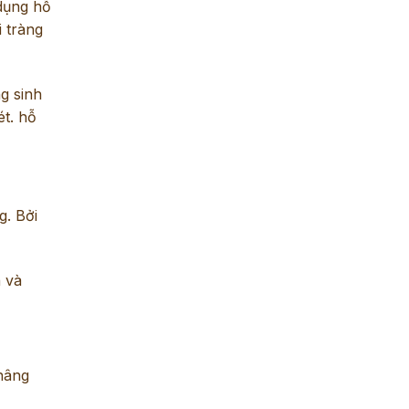
 dụng hỗ
i tràng
g sinh
ét. hỗ
g. Bởi
n và
nâng