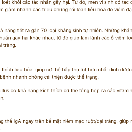
 loét khỏi các tác nhân gây hại. Từ đó, men vi sinh có tác
àm giảm nhanh các triệu chứng rối loạn tiêu hóa do viêm đạ
ả năng tiết ra gần 70 loại kháng sinh tự nhiên. Những khán
 khuẩn gây hại khác nhau, từ đó giúp làm lành các ổ viêm lo
i tràng.
thích tiêu hóa, giúp cơ thể hấp thụ tốt hơn chất dinh dưỡn
 bệnh nhanh chóng cải thiện được thể trạng.
cillus có khả năng kích thích cơ thể tổng hợp ra các vitami
n.
 thể IgA ngay trên bề mặt niêm mạc ruột/đại tràng, giúp 
.