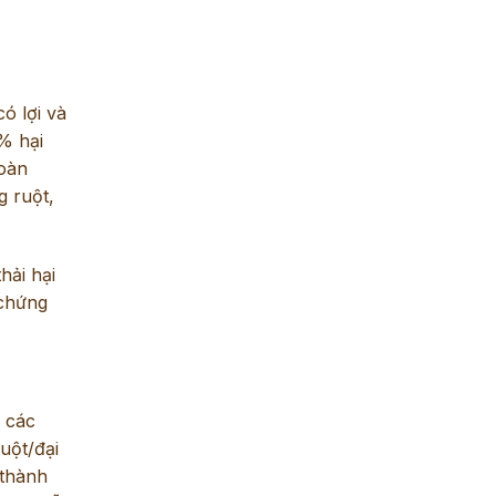
ó lợi và
5% hại
toàn
g ruột,
hải hại
 chứng
n các
uột/đại
 thành