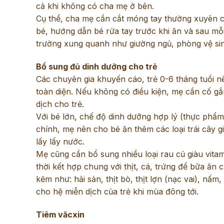
cả khi không có cha mẹ ở bên.
Cụ thể, cha mẹ cần cắt móng tay thường xuyên ch
bé, hướng dẫn bé rửa tay trước khi ăn và sau mỗ
trường xung quanh như giường ngủ, phòng vệ si
Bổ sung đủ dinh dưỡng cho trẻ
Các chuyên gia khuyến cáo, trẻ 0-6 tháng tuổi 
toàn diện. Nếu không có điều kiện, mẹ cần cố gắ
dịch cho trẻ.
Với bé lớn, chế độ dinh dưỡng hợp lý (thực phẩm
chính, mẹ nên cho bé ăn thêm các loại trái cây g
lấy lấy nước.
Mẹ cũng cần bổ sung nhiều loại rau củ giàu vitam
thời kết hợp chung với thịt, cá, trứng để bữa ăn
kẽm như: hải sản, thịt bò, thịt lợn (nạc vai), nấm
cho hệ miễn dịch của trẻ khi mùa đông tới.
Tiêm văcxin