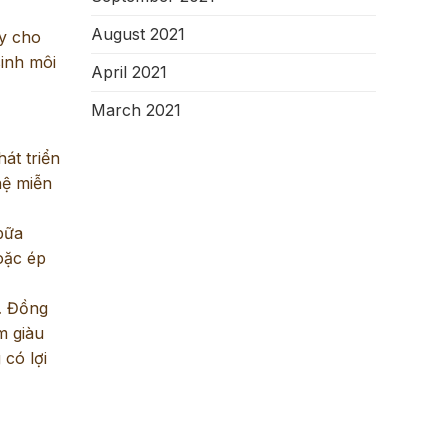
August 2021
ay cho
sinh môi
April 2021
March 2021
át triển
hệ miễn
bữa
oặc ép
n… Đồng
m giàu
 có lợi