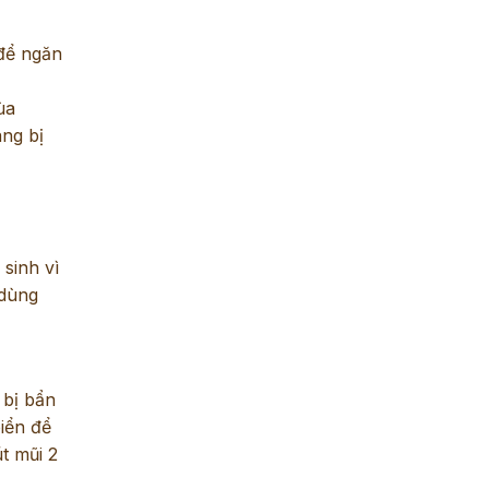
 để ngăn
ùa
ng bị
sinh vì
 dùng
 bị bẩn
iển để
út mũi 2