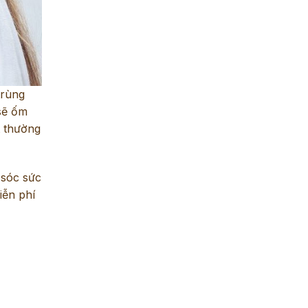
trùng
 sẽ ốm
t thường
 sóc sức
iễn phí