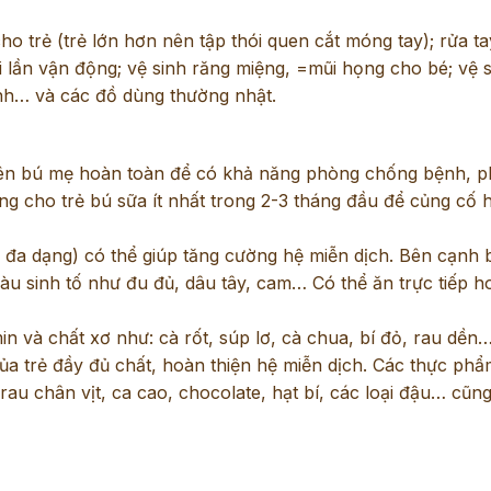
o trẻ (trẻ lớn hơn nên tập thói quen cắt móng tay); rửa t
i lần vận động; vệ sinh răng miệng, =mũi họng cho bé; vệ 
nh… và các đồ dùng thường nhật.
nên bú mẹ hoàn toàn để có khả năng phòng chống bệnh, ph
ng cho trẻ bú sữa ít nhất trong 2-3 tháng đầu để củng cố 
 đa dạng) có thể giúp tăng cường hệ miễn dịch. Bên cạnh 
iàu sinh tố như đu đủ, dâu tây, cam… Có thể ăn trực tiếp h
in và chất xơ như: cà rốt, súp lơ, cà chua, bí đỏ, rau dề
 của trẻ đầy đủ chất, hoàn thiện hệ miễn dịch. Các thực phẩ
, rau chân vịt, ca cao, chocolate, hạt bí, các loại đậu… cũng