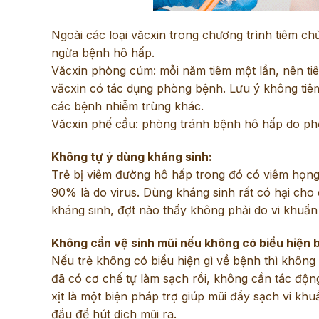
Ngoài các loại văcxin trong chương trình tiêm c
ngừa bệnh hô hấp.
Văcxin phòng cúm: mỗi năm tiêm một lần, nên ti
văcxin có tác dụng phòng bệnh. Lưu ý không tiêm
các bệnh nhiễm trùng khác.
Văcxin phế cầu: phòng tránh bệnh hô hấp do phế 
Không tự ý dùng kháng sinh:
Trẻ bị viêm đường hô hấp trong đó có viêm họng
90% là do virus. Dùng kháng sinh rất có hại cho 
kháng sinh, đợt nào thấy không phải do vi khuẩn
Không cần vệ sinh mũi nếu không có biểu hiện 
Nếu trẻ không có biểu hiện gì về bệnh thì không 
đã có cơ chế tự làm sạch rồi, không cần tác độn
xịt là một biện pháp trợ giúp mũi đẩy sạch vi khu
đầu để hút dịch mũi ra.