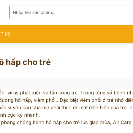
Search
for:
T US
 hấp cho trẻ
uẩn, virus phát triển và tấn công trẻ. Trong tổng số bệnh nh
ường hô hấp, viêm phổi…Đặc biệt viêm phổi ở trẻ nhỏ diễ
ác sĩ yêu cầu cha mẹ phải theo dõi sát diễn biến của trẻ, n
bệnh cực kỳ nhanh.
, phòng chống bệnh hô hấp cho trẻ lúc giao mùa, An Car