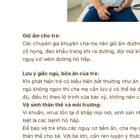
Giữ ấm cho trẻ:
Các chuyên gia khuyên cha mẹ nên giữ ấm đường
cổ họng, đeo khẩu trang khi ra đường, đội mũi kí
nguy cơ viêm đường hô hấp.
Lưu ý giấc ngủ, bữa ăn của trẻ:
Khi phát hiện trẻ có biểu hiện bất thường như ăn
ngủ không ngon thì cha mẹ cần lưu ý có thể bé 
đủ, điều trị theo lộ trình của bác sỹ, không nên 
Vệ sinh thân thể và môi trường:
Vi khuẩn, virus tồn tại ở khắp mọi nơi, sinh sản
biệt là các bệnh hô hấp.
Để bảo vệ trẻ khỏi các nguy cơ tiềm ẩn, cha mẹ
thân thể cho bé. Với bé lớn, cần rèn luyện ý thứ