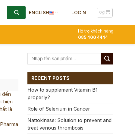
ENGLISH
LOGIN
0
₫
Hỗ trợ khách hàng
085 400 4444
RECENT POSTS
How to supplement Vitamin B1
i đến
properly?
n biến
Role of Selenium in Cancer
hất là
Nattokinase: Solution to prevent and
e Pharma
treat venous thrombosis