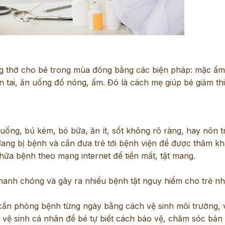
 thở cho bé trong mùa đông bằng các biện pháp: mặc ấm
n tai, ăn uống đồ nóng, ấm. Đó là cách mẹ giúp bé giảm th
 uống, bú kém, bỏ bữa, ăn ít, sốt không rõ ràng, hay nôn tr
đang bị bệnh và cần đưa trẻ tới bệnh viện để được thăm k
chữa bệnh theo mạng internet để tiền mất, tật mang.
 nhanh chóng và gây ra nhiều bệnh tật nguy hiểm cho trẻ n
 cần phòng bệnh từng ngày bằng cách vệ sinh môi trường, 
c vệ sinh cá nhân để bé tự biết cách bảo vệ, chăm sóc bản