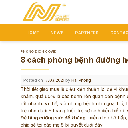
Skip
to
content
HOME
NEWS
PARTNERS
CONTAC
PHÒNG DỊCH COVID
8 cách phòng bệnh đường hô
Posted on
17/03/2021
by
Hai Phong
Thời tiết giao mùa là điều kiện thuận lợi để vi kh
khám, quá 60% là các bệnh liên quan đến bệnh đ
rất nhanh. Vì thế, với những bệnh nhi ngoại trú, b
trẻ nhỏ dưới 6 tháng tuổi, trẻ sơ sinh diễn biến 
Để
tăng cường sức đề kháng
, miễn dịch hô hấp
chia sẻ tới các mẹ 8 bí quyết dưới đây.