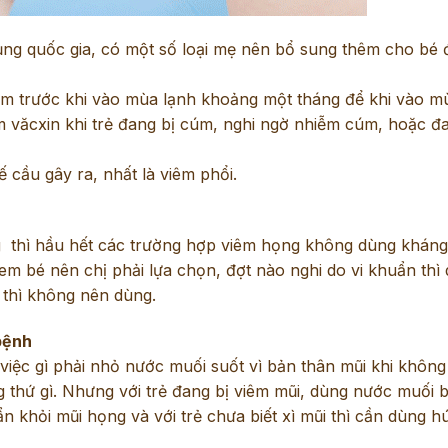
hủng quốc gia, có một số loại mẹ nên bổ sung thêm cho bé
êm trước khi vào mùa lạnh khoảng một tháng để khi vào m
 văcxin khi trẻ đang bị cúm, nghi ngờ nhiễm cúm, hoặc đa
cầu gây ra, nhất là viêm phổi.
 thì hầu hết các trường hợp viêm họng không dùng kháng 
em bé nên chị phải lựa chọn, đợt nào nghi do vi khuẩn thì
 thì không nên dùng.
bệnh
việc gì phải nhỏ nước muối suốt vì bản thân mũi khi không
g thứ gì. Nhưng với trẻ đang bị viêm mũi, dùng nước muối b
ẩn khỏi mũi họng và với trẻ chưa biết xì mũi thì cần dùng h