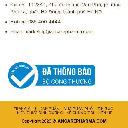
Địa chỉ: TT23-21, Khu đô thị mới Văn Phú, phường
Phú La, quận Hà Đông, thành phố Hà Nội
Hotline: 085 400 4444
Email: marketing@ancarepharma.com
TRANG CHỦ
SẢN PHẨM
NHÀ PHÂN PHỐI
TIN TỨC
KIẾN THỨC DINH DƯỠNG
VỀ CHÚNG TÔI
LIÊN HỆ
Copyright 2026 ©
ANCAREPHARMA.COM