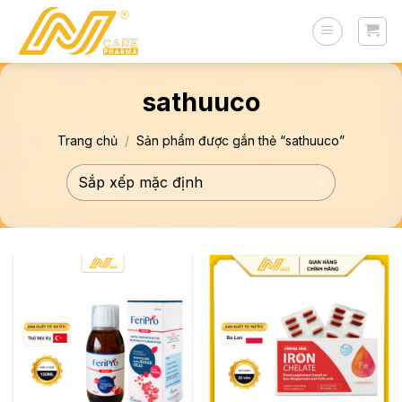
Skip
to
content
sathuuco
Trang chủ
/
Sản phẩm được gắn thẻ “sathuuco”