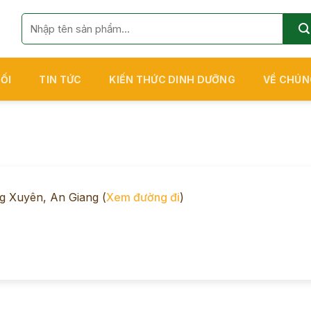
Tìm
kiếm:
ỐI
TIN TỨC
KIẾN THỨC DINH DƯỠNG
VỀ CHÚN
g Xuyên, An Giang (
Xem đường đi
)