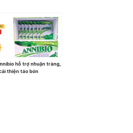
nnibio hỗ trợ nhuận tràng,
cải thiện táo bón