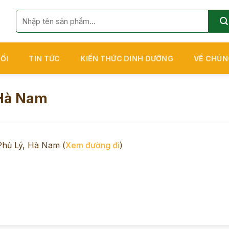
Tìm
kiếm:
ỐI
TIN TỨC
KIẾN THỨC DINH DƯỠNG
VỀ CHÚN
 Hà Nam
Phủ Lý, Hà Nam (
Xem đường đi
)