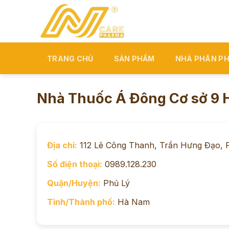
Skip
to
content
TRANG CHỦ
SẢN PHẨM
NHÀ PHÂN PH
Nhà Thuốc Á Đông Cơ sở 9
Địa chỉ:
112 Lê Công Thanh, Trần Hưng Đạo, 
Số điện thoại:
0989.128.230
Quận/Huyện:
Phủ Lý
Tỉnh/Thành phố:
Hà Nam